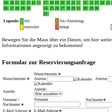
19
20
21
22
23
24
25
17
18
19
20
21
22
23
21
22
23
24
25
26
27
28
29
30
24
25
26
27
28
29
30
28
29
30
31
Legende:
frei
An-/Abreisetag
reserviert
belegt
Bewegen Sie die Maus über ein Datum, um hier weite
Informationen angezeigt zu bekommen!
Formular zur Reservierungsanfrage
Wunschtermin:
∗
Wunschtermin:
∗
Anreise
Abreise
Anrede:
Anrede:
Vorname
Vorname /
Nachname
∗
Nachname:
∗
E-Mail Adresse
∗
E-Mail Adresse:
∗